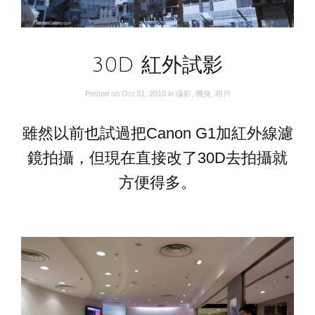
30D 紅外試影
Posted on
Oct 31, 2010
in
攝影
,
機身
,
相片
雖然以前也試過把Canon G1加紅外線濾
鏡拍攝，但現在直接改了30D去拍攝就
方便得多。