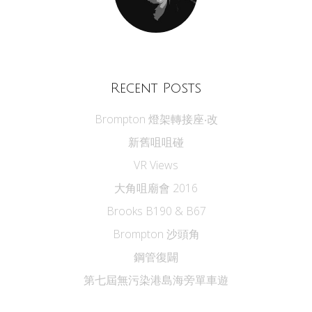
Recent Posts
Brompton 燈架轉接座‧改
新舊咀咀碰
VR Views
大角咀廟會 2016
Brooks B190 & B67
Brompton 沙頭角
鋼管復闢
第七屆無污染港島海旁單車遊