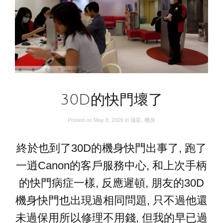
30D的快門壞了
Posted on
May 8, 2009
in
攝影
,
機身
終於也到了30D的機身快門出事了, 跑了
一逍Canon的客戶服務中心, 和上次手柄
的快門病症一樣, 反應遲頓, 朋友的30D
機身快門也出現過相同問題, 只不過他還
未過保用所以修理不用錢, 但我的早已過