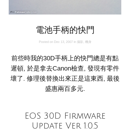
電池手柄的快門
Posted on
Dec 13, 2007
in
攝影
,
機身
前些時我的30D手柄上的快門總是有點
遲頓, 於是拿去Canon檢查, 發現有零件
壞了. 修理後替換出來正是這東西, 最後
盛惠兩百多元.
EOS 30D Firmware
Update Ver 1.0.5