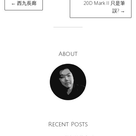
Post
← 西九長廊
20D Mark II 只是筆
navigation
誤? →
About
Recent Posts