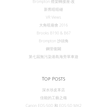
Brompton 燈架轉接座‧改
新舊咀咀碰
VR Views
大角咀廟會 2016
Brooks B190 & B67
Brompton 沙頭角
鋼管復闢
第七屆無污染港島海旁單車遊
Top Posts
深水埗皮革店
佳能的工藝之殤
Canon EOS-50D 和 EOS-5D MK2