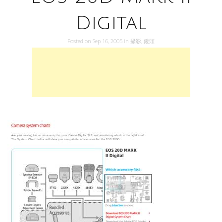
Digital
Posted on
Sep 16, 2005
in
攝影
,
鏡頭