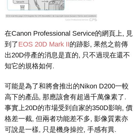
在Canon Professional Service的網頁上, 見
到了
EOS 20D Mark II
的跡影, 果然之前傳
出20D停產的消息是直的, 只不過現在還不
知它的規格如何.
可能是為了和將會推出的Nikon D200一較
高下的產品, 那應該會有超過千萬像素了.
事實上20D的市場受到自家的350D影响, 價
格差一截, 但兩者功能差不多, 影像質素亦
可說是一樣, 只是機身操控, 手感有異.