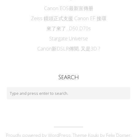
Canon EOS最新宣傳册
Zeiss 鏡頭正式支援 Canon EF 接環
來了來了...D50 D70s
Stargate Universe
Canon新DSLR傳聞, 又是3D ?
Search
Proudly powered by
WordPress
. Theme Kouki by
Felix Dorner
.