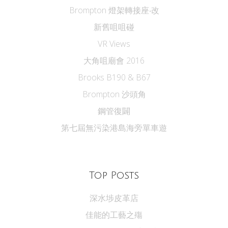
Brompton 燈架轉接座‧改
新舊咀咀碰
VR Views
大角咀廟會 2016
Brooks B190 & B67
Brompton 沙頭角
鋼管復闢
第七屆無污染港島海旁單車遊
Top Posts
深水埗皮革店
佳能的工藝之殤