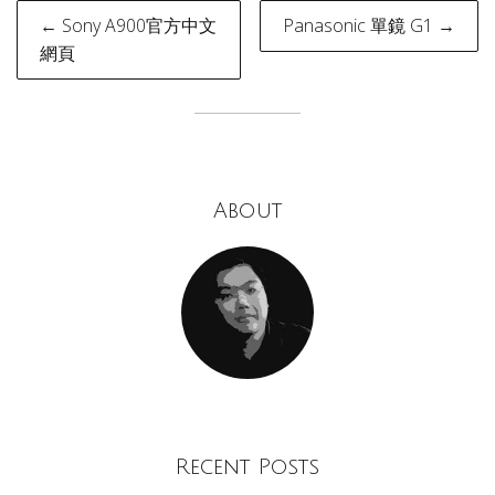
Post
← Sony A900官方中文
Panasonic 單鏡 G1 →
navigation
網頁
About
Recent Posts