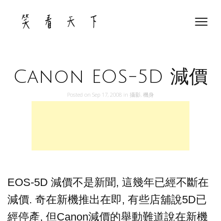
Skip
to
content
Canon EOS-5D 減價
Posted on
Sep 17, 2008
in
攝影
,
機身
EOS-5D 減價不是新聞, 這幾年已經不斷在
減價. 奇在新機推出在即, 有些店舖說5D已
經停產, 但Canon減價的舉動難道說在新機