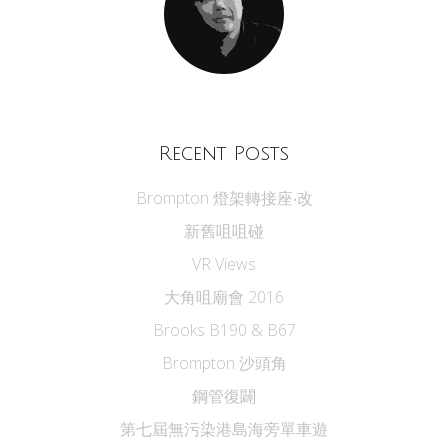
Recent Posts
Brompton 燈架轉接座‧改
新舊咀咀碰
VR Views
大角咀廟會 2016
Brooks B190 & B67
Brompton 沙頭角
鋼管復闢
第七屆無污染港島海旁單車遊