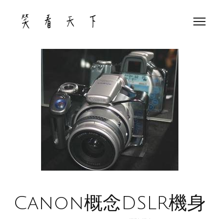
Skip
to
content
Canon概念DSLR機身