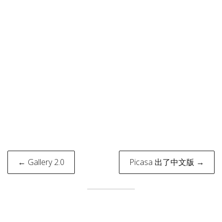
Post
← Gallery 2.0
Picasa 出了中文版 →
navigation