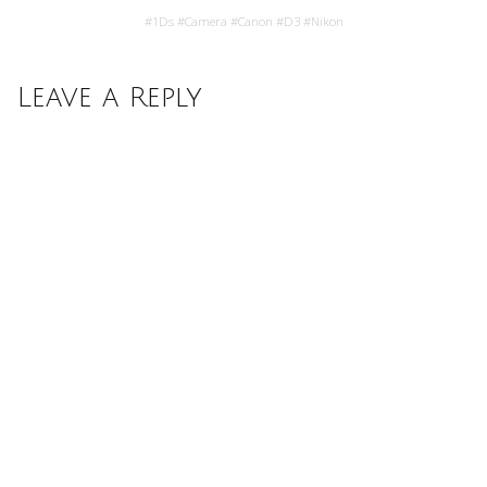
#
1Ds
#
Camera
#
Canon
#
D3
#
Nikon
Leave a Reply