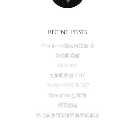
Recent Posts
Brompton 燈架轉接座‧改
新舊咀咀碰
VR Views
大角咀廟會 2016
Brooks B190 & B67
Brompton 沙頭角
鋼管復闢
第七屆無污染港島海旁單車遊