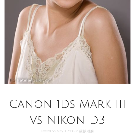
Canon 1Ds Mark III
vs Nikon D3
Posted on
May 3, 2008
in
攝影
,
機身