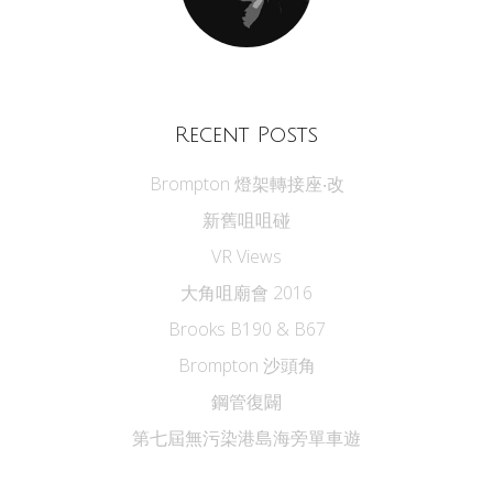
Recent Posts
Brompton 燈架轉接座‧改
新舊咀咀碰
VR Views
大角咀廟會 2016
Brooks B190 & B67
Brompton 沙頭角
鋼管復闢
第七屆無污染港島海旁單車遊