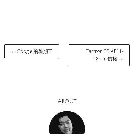
Post
← Google 的暑期工
Tamron SP AF11-
navigation
18mm 價格 →
About