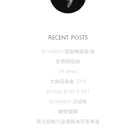
Recent Posts
Brompton 燈架轉接座‧改
新舊咀咀碰
VR Views
大角咀廟會 2016
Brooks B190 & B67
Brompton 沙頭角
鋼管復闢
第七屆無污染港島海旁單車遊