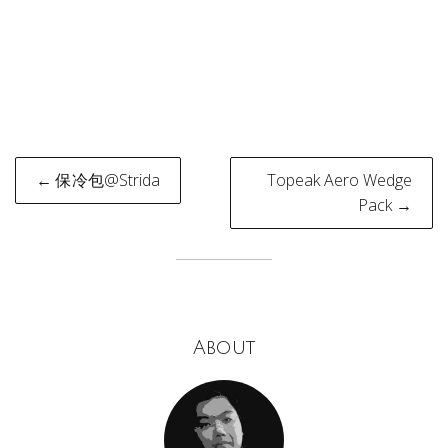
Post
← 保冷包@Strida
Topeak Aero Wedge
navigation
Pack →
About