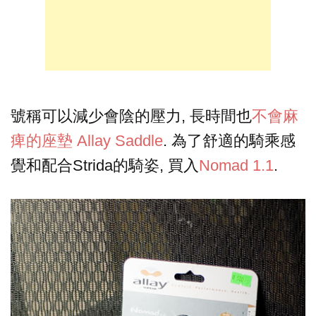
號稱可以減少會陰的壓力, 長時間也
不會麻
痺的座墊 Allay Saddle
. 為了舒適的騎乘感
覺和配合Strida的騎姿, 買入
Nomad 1.1
.