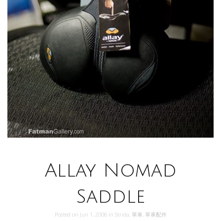
Allay Nomad
Saddle
Posted on
Jun 1, 2008
in
Strida
,
單車
,
單車配件