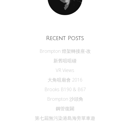
Recent Posts
Brompton 燈架轉接座‧改
新舊咀咀碰
VR Views
大角咀廟會 2016
Brooks B190 & B67
Brompton 沙頭角
鋼管復闢
第七屆無污染港島海旁單車遊