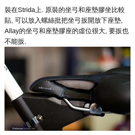
裝在Strida上. 原裝的坐弓和座墊膠坐比較
貼, 可以放入螺絲批把坐弓扳開放下座墊,
Allay的坐弓和座墊膠座的虛位很大, 要扳也
不能扳.