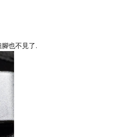
的鈕腳也不見了.