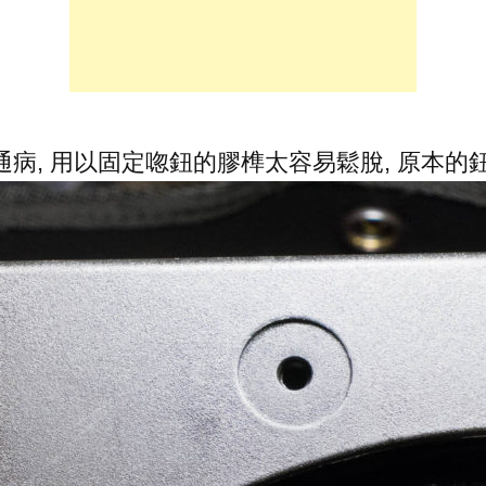
ag 的通病, 用以固定唿鈕的膠榫太容易鬆脫, 原本