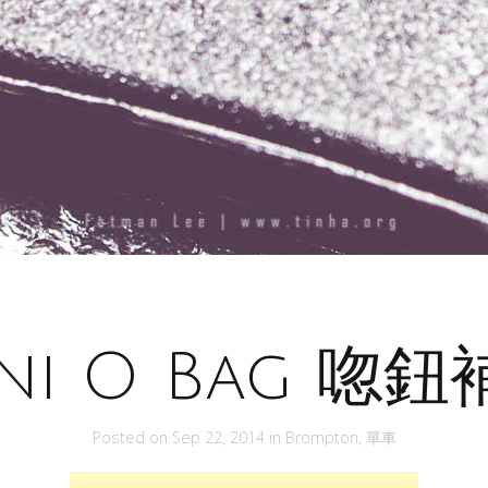
ni O Bag 唿
Posted on
Sep 22, 2014
in
Brompton
,
單車