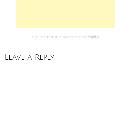
#
GoPro
#
Hardside
#
Lowepro
#
Pelican
#
相機袋
Leave a Reply