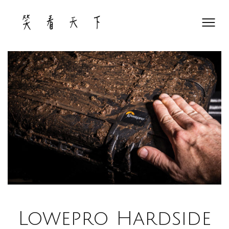
Skip
to
content
Lowepro Hardside