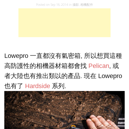
Posted on
Sep 18, 2014
in
攝影
,
相機配件
Lowepro 一直都沒有氣密箱, 所以想買這種
高防護性的相機器材箱都會找
Pelican
, 或
者大陸也有推出類以的產品. 現在 Lowepro
也有了
Hardside
系列.