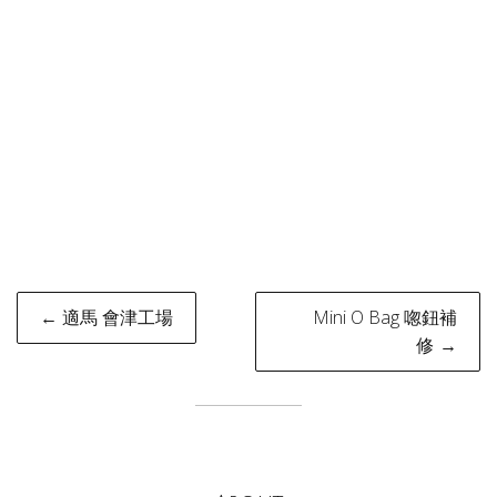
Post
← 適馬 會津工場
Mini O Bag 唿鈕補
navigation
修 →