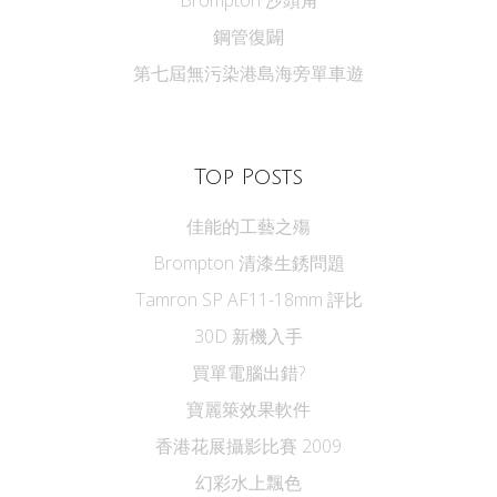
鋼管復闢
第七屆無污染港島海旁單車遊
Top Posts
佳能的工藝之殤
Brompton 清漆生銹問題
Tamron SP AF11-18mm 評比
30D 新機入手
買單電腦出錯?
寶麗箂效果軟件
香港花展攝影比賽 2009
幻彩水上飄色