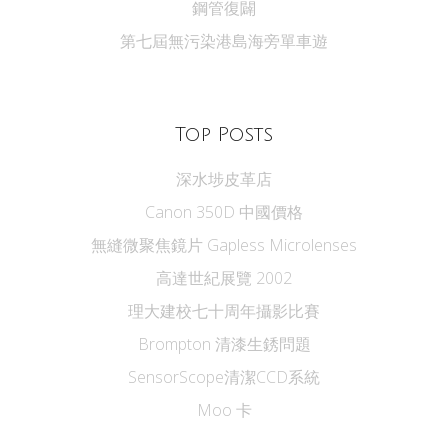
鋼管復闢
第七屆無污染港島海旁單車遊
Top Posts
深水埗皮革店
Canon 350D 中國價格
無縫微聚焦鏡片 Gapless Microlenses
高達世紀展覽 2002
理大建校七十周年攝影比賽
Brompton 清漆生銹問題
SensorScope清潔CCD系統
Moo 卡