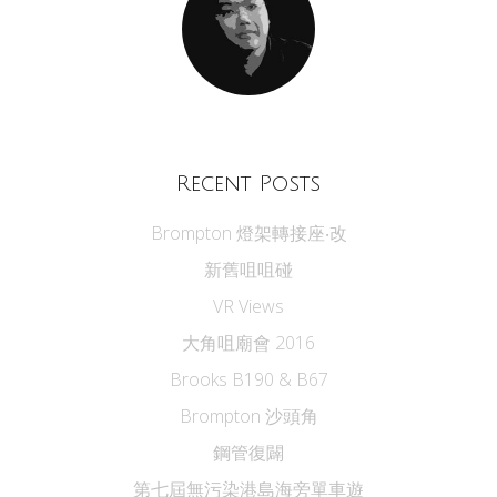
Recent Posts
Brompton 燈架轉接座‧改
新舊咀咀碰
VR Views
大角咀廟會 2016
Brooks B190 & B67
Brompton 沙頭角
鋼管復闢
第七屆無污染港島海旁單車遊