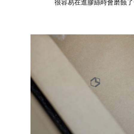
很容易在進膠絲時會磨蝕了