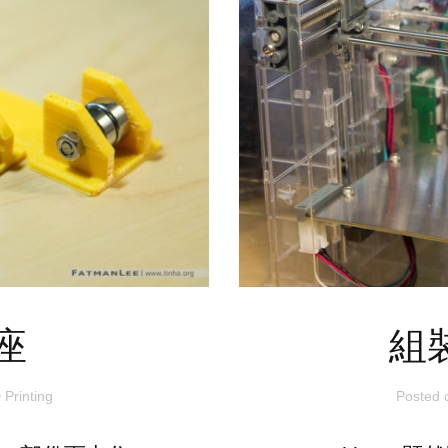
座
組裝
 Printing
Posted