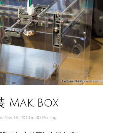
 MakiBox
 on
Nov 18, 2013
in
3D Printing