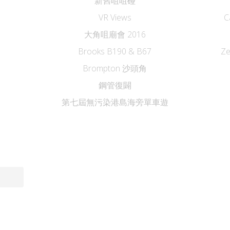
新舊咀咀碰
VR Views
C
大角咀廟會 2016
Brooks B190 & B67
Z
Brompton 沙頭角
鋼管復闢
第七屆無污染港島海旁單車遊