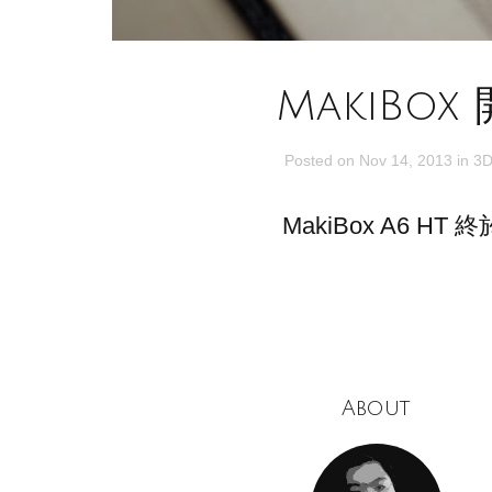
MakiBox
Posted on
Nov 14, 2013
in
3D
MakiBox A6 HT 
About