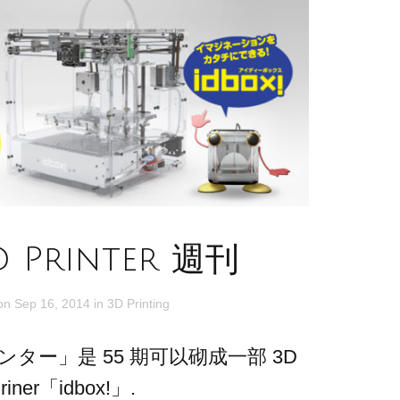
 Printer 週刊
 on
Sep 16, 2014
in
3D Printing
ンター」是 55 期可以砌成一部 3D
riner「idbox!」.