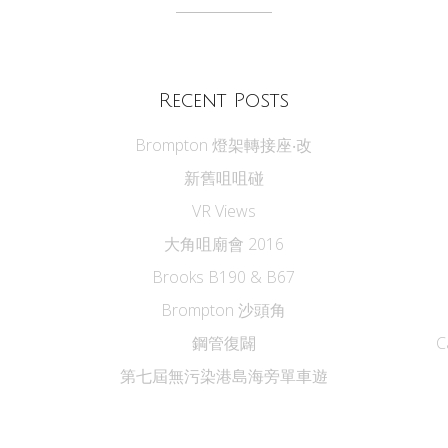
Recent Posts
Brompton 燈架轉接座‧改
新舊咀咀碰
VR Views
大角咀廟會 2016
Brooks B190 & B67
Brompton 沙頭角
鋼管復闢
C
第七屆無污染港島海旁單車遊