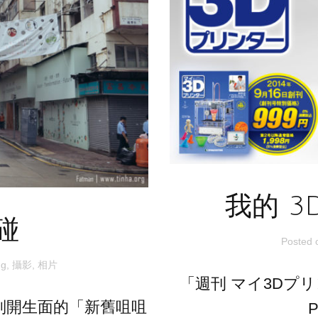
我的 3D
碰
Posted
ng
,
攝影
,
相片
「週刊 マイ3Dプリ
別開生面的「新舊咀咀
P