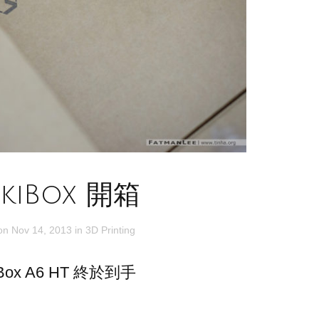
kiBox 開箱
 on
Nov 14, 2013
in
3D Printing
iBox A6 HT 終於到手