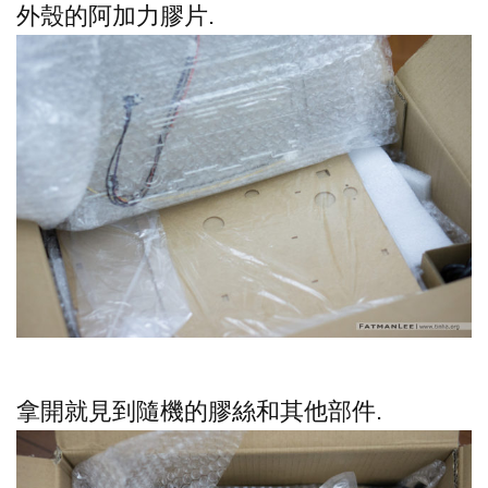
外殼的阿加力膠片.
拿開就見到隨機的膠絲和其他部件.