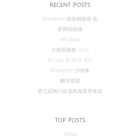
Recent Posts
Brompton 燈架轉接座‧改
新舊咀咀碰
VR Views
大角咀廟會 2016
Brooks B190 & B67
Brompton 沙頭角
鋼管復闢
第七屆無污染港島海旁單車遊
Top Posts
Strida