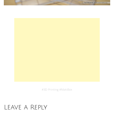
#
3D Printing
#
MakiBox
Leave a Reply