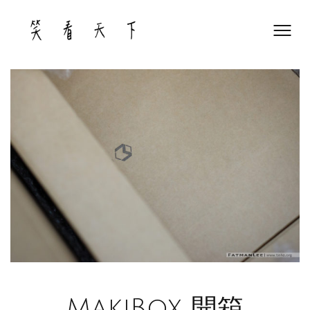
Skip
to
content
MakiBox 開箱