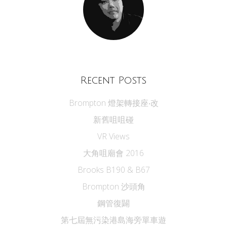
Recent Posts
Brompton 燈架轉接座‧改
新舊咀咀碰
VR Views
大角咀廟會 2016
Brooks B190 & B67
Brompton 沙頭角
鋼管復闢
第七屆無污染港島海旁單車遊