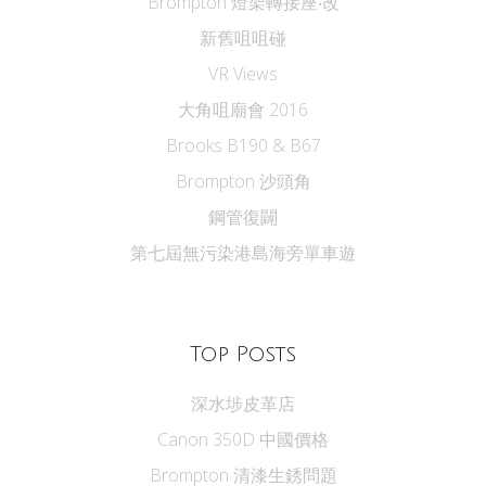
Brompton 燈架轉接座‧改
新舊咀咀碰
VR Views
大角咀廟會 2016
Brooks B190 & B67
Brompton 沙頭角
鋼管復闢
第七屆無污染港島海旁單車遊
Top Posts
深水埗皮革店
Canon 350D 中國價格
Brompton 清漆生銹問題