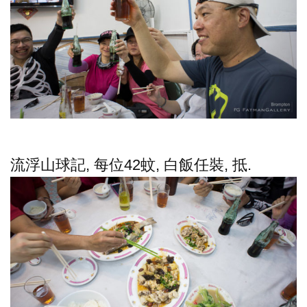
流浮山球記, 每位42蚊, 白飯任裝, 抵.