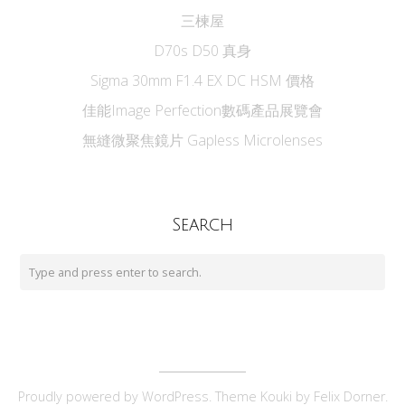
三楝屋
D70s D50 真身
Sigma 30mm F1.4 EX DC HSM 價格
佳能Image Perfection數碼產品展覽會
無縫微聚焦鏡片 Gapless Microlenses
Search
Proudly powered by
WordPress
. Theme Kouki by
Felix Dorner
.