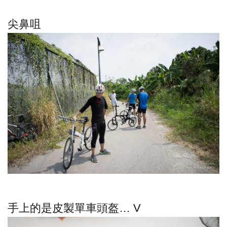
尖鼻咀
手上的是皮製單車頭盔… V