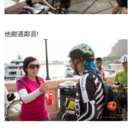
他鄉遇鄰居!