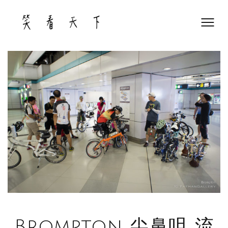
Skip
to
content
Brompton 尖鼻咀 流