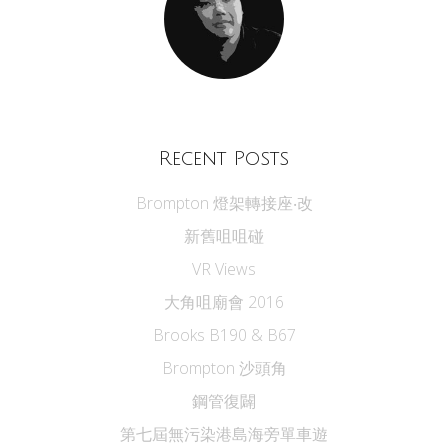
Recent Posts
Brompton 燈架轉接座‧改
新舊咀咀碰
VR Views
大角咀廟會 2016
Brooks B190 & B67
Brompton 沙頭角
鋼管復闢
第七屆無污染港島海旁單車遊