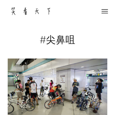
Skip
to
content
#尖鼻咀