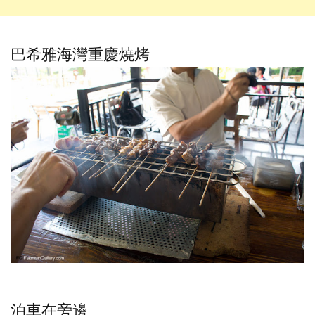
巴希雅海灣重慶燒烤
泊車在旁邊