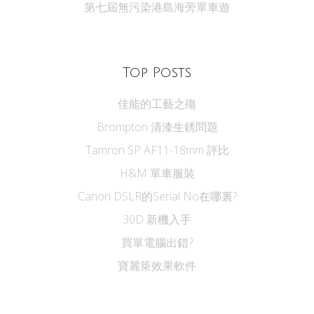
第七屆無污染港島海旁單車遊
Top Posts
佳能的工藝之殤
Brompton 清漆生銹問題
Tamron SP AF11-18mm 評比
H&M 單車服裝
Canon DSLR的Serial No在哪裏?
30D 新機入手
買單電腦出錯?
寶麗箂效果軟件