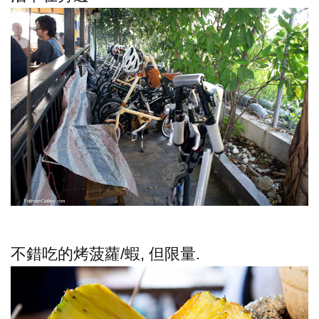
不錯吃的烤菠蘿/蝦, 但限量.