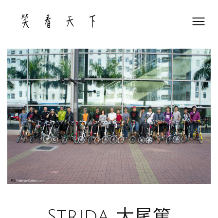
Skip
to
content
Strida 大尾篤