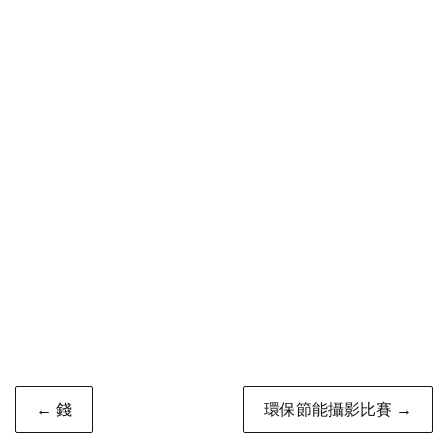
Post
← 錢
環保節能攝影比賽 →
navigation