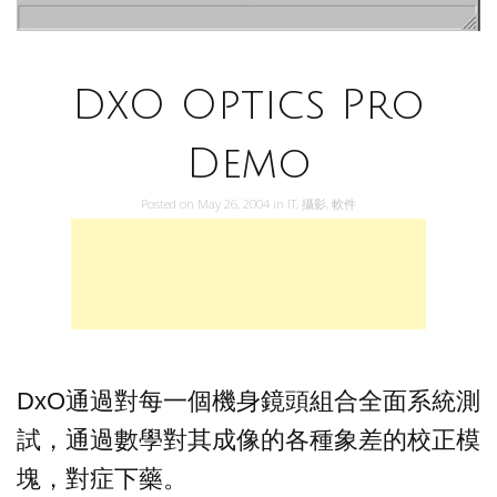
DxO Optics Pro
Demo
Posted on
May 26, 2004
in
IT
,
攝影
,
軟件
DxO通過對每一個機身鏡頭組合全面系統測
試，通過數學對其成像的各種象差的校正模
塊，對症下藥。