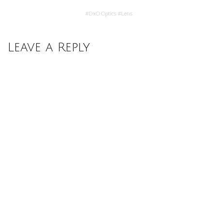
#
DxO Optics
#
Lens
Leave a Reply