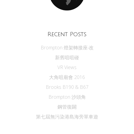
Recent Posts
Brompton 燈架轉接座‧改
新舊咀咀碰
VR Views
大角咀廟會 2016
Brooks B190 & B67
Brompton 沙頭角
鋼管復闢
第七屆無污染港島海旁單車遊