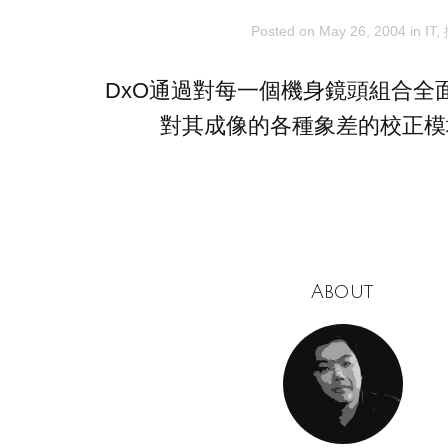
Posted on
May 26, 2004
in
IT
,
DxO通過對每一個機身鏡頭組合全
對其成像的各種象差的校正模
About