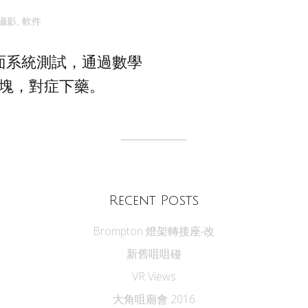
攝影
,
軟件
面系統測試，通過數學
塊，對症下藥。
Recent Posts
Brompton 燈架轉接座‧改
新舊咀咀碰
VR Views
大角咀廟會 2016