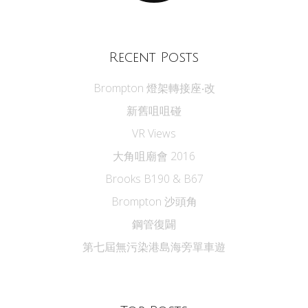
Recent Posts
Brompton 燈架轉接座‧改
新舊咀咀碰
VR Views
大角咀廟會 2016
Brooks B190 & B67
Brompton 沙頭角
鋼管復闢
第七屆無污染港島海旁單車遊