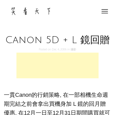
Skip
to
content
Canon 5D + L 鏡回贈
Posted on
Dec 4, 2006
in
攝影
一貫Canon的行銷策略, 在一部相機生命週
期完結之前會拿出買機身加 L 鏡的回月贈
優惠, 在12月一日至12月31日期間購買就可