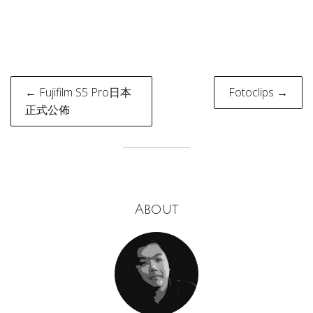
Post
← Fujifilm S5 Pro日本
Fotoclips →
navigation
正式公佈
About