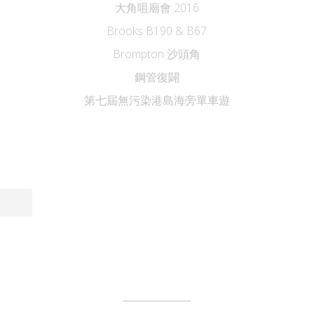
大角咀廟會 2016
Brooks B190 & B67
Brompton 沙頭角
鋼管復闢
第七屆無污染港島海旁單車遊