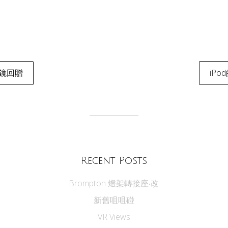
L 鏡回贈
iPod
tion
Recent Posts
Brompton 燈架轉接座‧改
新舊咀咀碰
VR Views