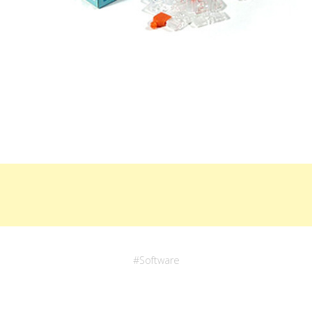
#
Software