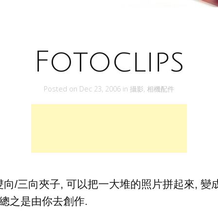
Fotoclips
Posted on
Dec 23, 2006
in
攝影
,
相機配件
向/三向夾子, 可以把一大堆的照片拼起來, 變
 總之是由你去創作.