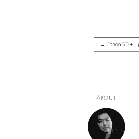
Post
← Canon 5D + 
naviga
About