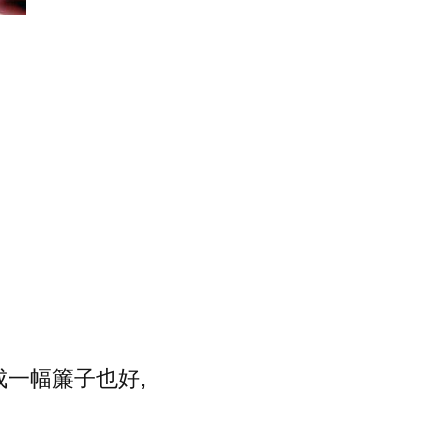
成一幅簾子也好,