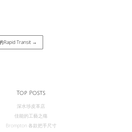
的Rapid Transit →
Top Posts
深水埗皮革店
佳能的工藝之殤
Brompton 各款把手尺寸