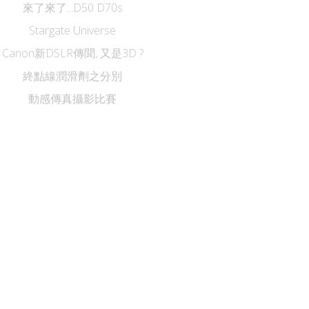
來了來了...D50 D70s
Stargate Universe
Canon新DSLR傳聞, 又是3D ?
終點線潤滑劑之分別
動感傳真攝影比賽