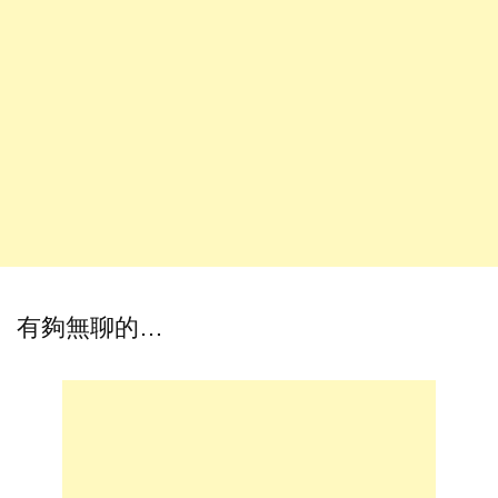
有夠無聊的…