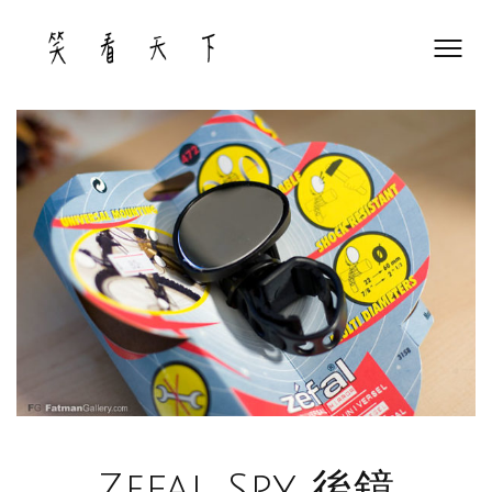
Skip
to
content
Zefal Spy 後鏡