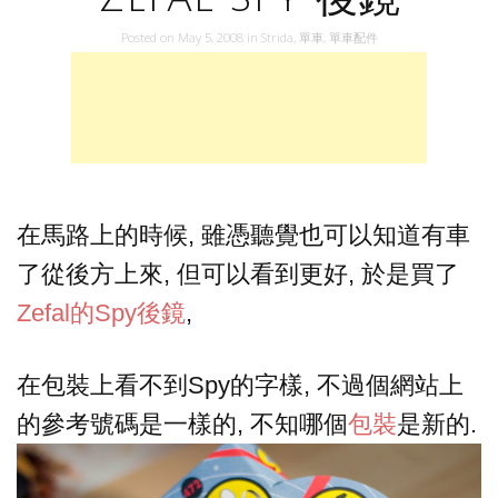
Posted on
May 5, 2008
in
Strida
,
單車
,
單車配件
在馬路上的時候, 雖憑聽覺也可以知道有車
了從後方上來, 但可以看到更好, 於是買了
Zefal的Spy後鏡
,
在包裝上看不到Spy的字樣, 不過個網站上
的參考號碼是一樣的, 不知哪個
包裝
是新的.