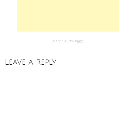
#
Strida
#
Zefal
#
後鏡
Leave a Reply