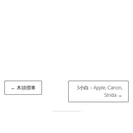
Post
← 木頭摺車
3小白 – Apple, Canon,
navigation
Strida →