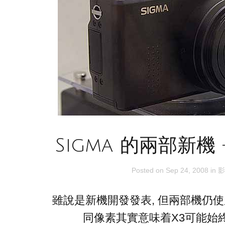
Sigma 的兩部新機 –
Posted on
Sep 24, 2008
in
影
雖說是新機開發發表, 但兩部機仍使
同像素其實意味着X3可能始