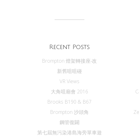
Recent Posts
Brompton 燈架轉接座‧改
新舊咀咀碰
VR Views
大角咀廟會 2016
C
Brooks B190 & B67
Brompton 沙頭角
Z
鋼管復闢
第七屆無污染港島海旁單車遊