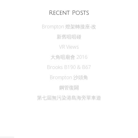
Recent Posts
Brompton 燈架轉接座‧改
新舊咀咀碰
VR Views
大角咀廟會 2016
Brooks B190 & B67
Brompton 沙頭角
鋼管復闢
第七屆無污染港島海旁單車遊