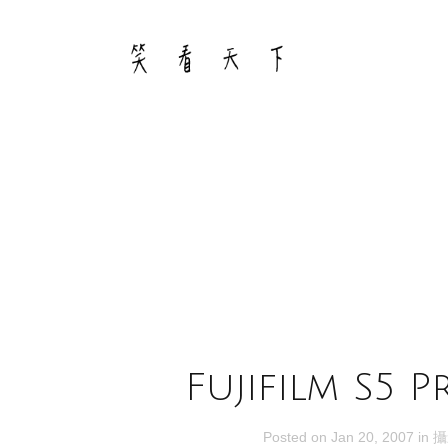
Skip
to
content
Fujifilm S5 
Posted on
Jan 20, 2007
in
攝