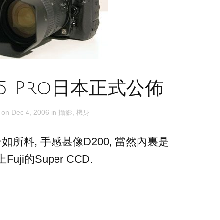
m S5 Pro日本正式公佈
 on
Dec 4, 2006
in
攝影
,
機身
如所料, 手感甚像D200, 當然內裏是
Fuji的Super CCD.