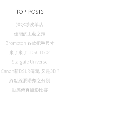
Top Posts
深水埗皮革店
佳能的工藝之殤
Brompton 各款把手尺寸
來了來了...D50 D70s
Stargate Universe
Canon新DSLR傳聞, 又是3D ?
終點線潤滑劑之分別
動感傳真攝影比賽