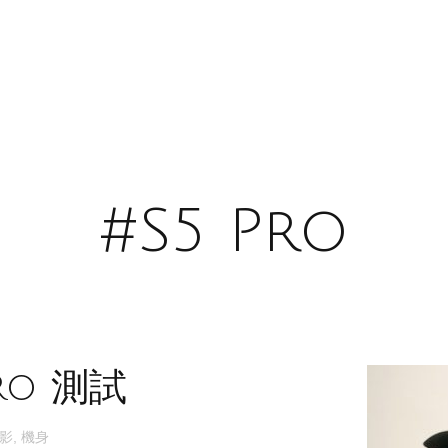
#S5 Pro
Pro 測試
影
,
機身