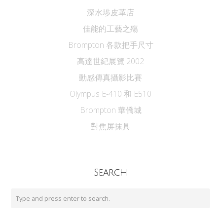
深水埗皮革店
佳能的工藝之殤
Brompton 各款把手尺寸
高達世紀展覽 2002
動感傳真攝影比賽
Olympus E-410 和 E510
Brompton 華僑城
對焦屏抹具
Search