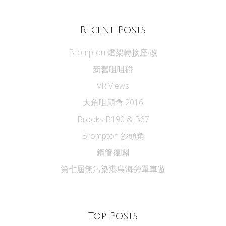
Recent Posts
Brompton 燈架轉接座‧改
新舊咀咀碰
VR Views
大角咀廟會 2016
Brooks B190 & B67
Brompton 沙頭角
鋼管復闢
第七屆無污染港島海旁單車遊
Top Posts