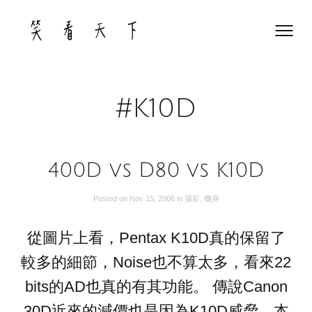
Skip
to
content
#K10D
400D vs D80 vs K10D
Posted on
Nov 15, 2006
in
攝影
,
機身
從圖片上看，Pentax K10D真的保留了
較多的細節，Noise也不算太多，看來22
bits的AD也真的有其功能。 傳說Canon
30D近來的減價也是因為K10D威脅，本