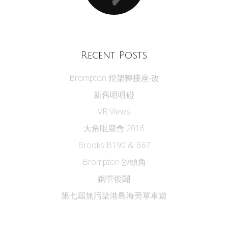
Recent Posts
Brompton 燈架轉接座‧改
新舊咀咀碰
VR Views
大角咀廟會 2016
Brooks B190 & B67
Brompton 沙頭角
鋼管復闢
第七屆無污染港島海旁單車遊