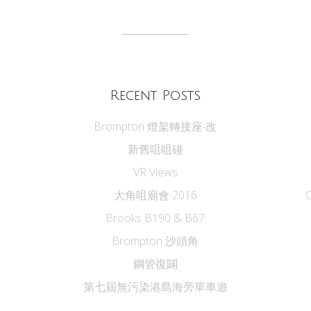
Recent Posts
Brompton 燈架轉接座‧改
新舊咀咀碰
VR Views
大角咀廟會 2016
Brooks B190 & B67
Brompton 沙頭角
鋼管復闢
第七屆無污染港島海旁單車遊