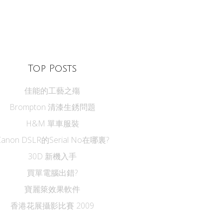
Top Posts
佳能的工藝之殤
Brompton 清漆生銹問題
H&M 單車服裝
Canon DSLR的Serial No在哪裏?
30D 新機入手
買單電腦出錯?
寶麗箂效果軟件
香港花展攝影比賽 2009