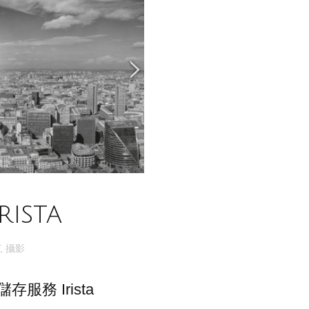
ista
,
攝影
服務 Irista