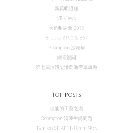
新舊咀咀碰
VR Views
大角咀廟會 2016
Brooks B190 & B67
Brompton 沙頭角
鋼管復闢
第七屆無污染港島海旁單車遊
Top Posts
佳能的工藝之殤
Brompton 清漆生銹問題
Tamron SP AF11-18mm 評比