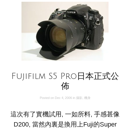
Fujifilm S5 Pro日本正式公
佈
Posted on
Dec 4, 2006
in
攝影
,
機身
這次有了實機試用, 一如所料, 手感甚像
D200, 當然內裏是換用上Fuji的Super