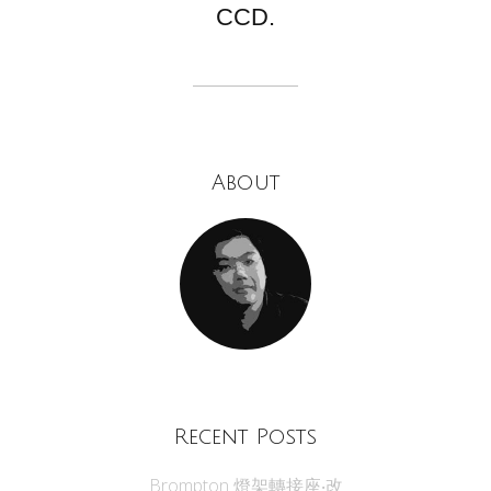
CCD.
About
Recent Posts
Brompton 燈架轉接座‧改