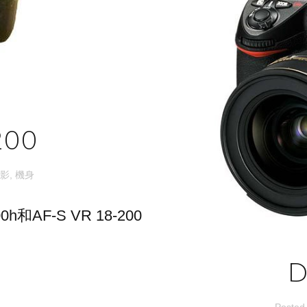
200
影
,
機身
AF-S VR 18-200
D
Posted