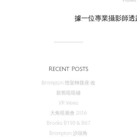
據一位專業攝影師透露, 
Recent Posts
Brompton 燈架轉接座‧改
新舊咀咀碰
VR Views
大角咀廟會 2016
Brooks B190 & B67
Brompton 沙頭角