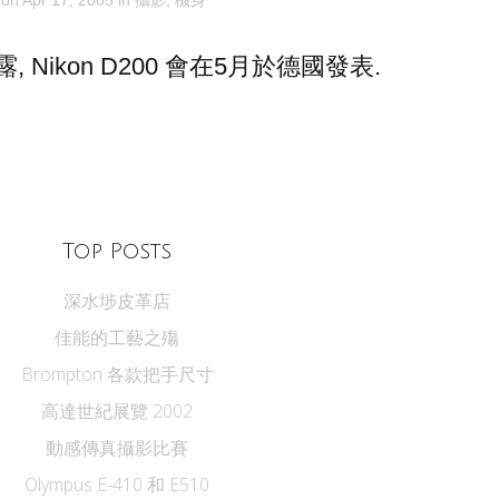
Nikon D200 會在5月於德國發表.
Top Posts
深水埗皮革店
佳能的工藝之殤
Brompton 各款把手尺寸
高達世紀展覽 2002
動感傳真攝影比賽
Olympus E-410 和 E510