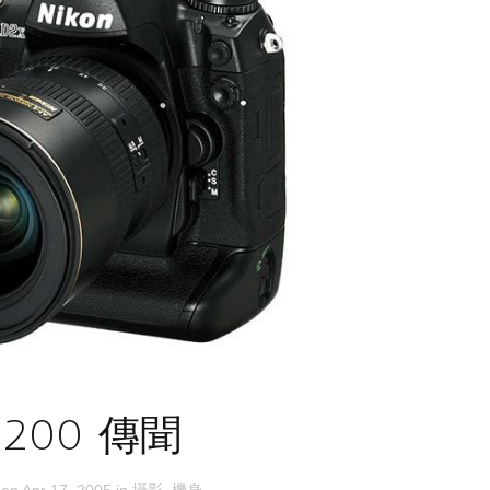
200 傳聞
 on
Apr 17, 2005
in
攝影
,
機身