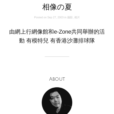
相像の夏
Posted on
Sep 27, 2003
in
攝影
,
相片
由網上行網像館和e-Zone共同舉辦的活
動 有模特兒 有香港沙灘排球隊
About