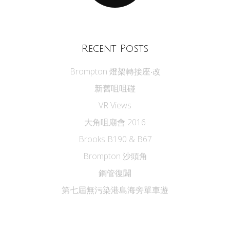
Recent Posts
Brompton 燈架轉接座‧改
新舊咀咀碰
VR Views
大角咀廟會 2016
Brooks B190 & B67
Brompton 沙頭角
鋼管復闢
第七屆無污染港島海旁單車遊