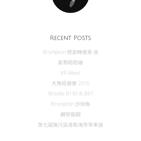
Recent Posts
Brompton 燈架轉接座‧改
新舊咀咀碰
VR Views
大角咀廟會 2016
Brooks B190 & B67
Brompton 沙頭角
鋼管復闢
第七屆無污染港島海旁單車遊