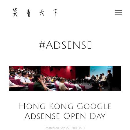
Skip
to
content
#Adsense
Hong Kong Google
Adsense Open Day
Posted on
Sep 27, 2008
in
IT