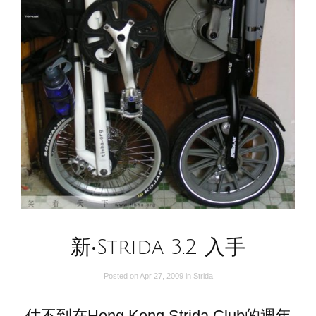
新‧Strida 3.2 入手
Posted on
Apr 27, 2009
in
Strida
估不到在Hong Kong Strida Club的週年