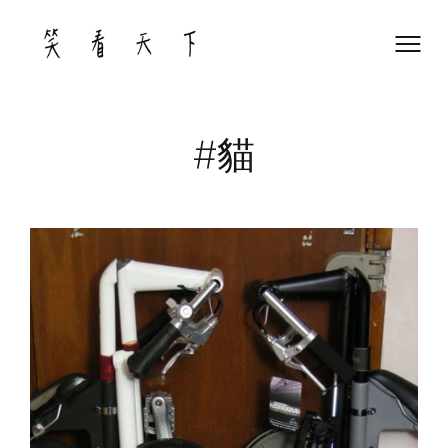
Skip
to
content
#貓