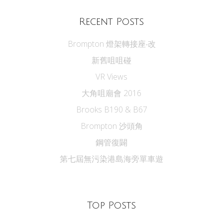
Recent Posts
Brompton 燈架轉接座‧改
新舊咀咀碰
VR Views
大角咀廟會 2016
Brooks B190 & B67
Brompton 沙頭角
鋼管復闢
第七屆無污染港島海旁單車遊
Top Posts