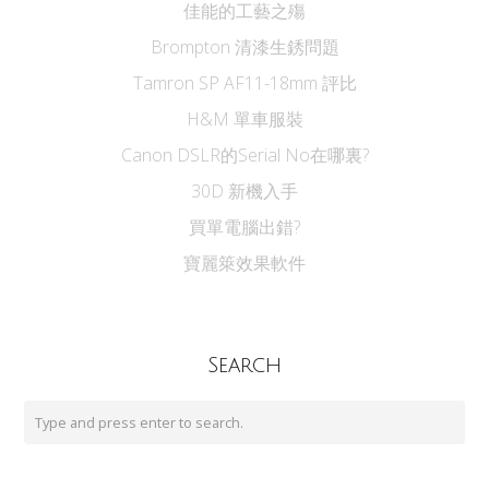
佳能的工藝之殤
Brompton 清漆生銹問題
Tamron SP AF11-18mm 評比
H&M 單車服裝
Canon DSLR的Serial No在哪裏?
30D 新機入手
買單電腦出錯?
寶麗箂效果軟件
Search