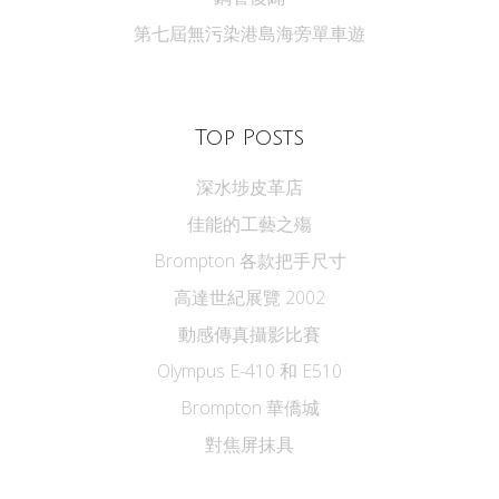
第七屆無污染港島海旁單車遊
Top Posts
深水埗皮革店
佳能的工藝之殤
Brompton 各款把手尺寸
高達世紀展覽 2002
動感傳真攝影比賽
Olympus E-410 和 E510
Brompton 華僑城
對焦屏抹具