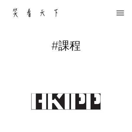
Skip
to
content
#課程