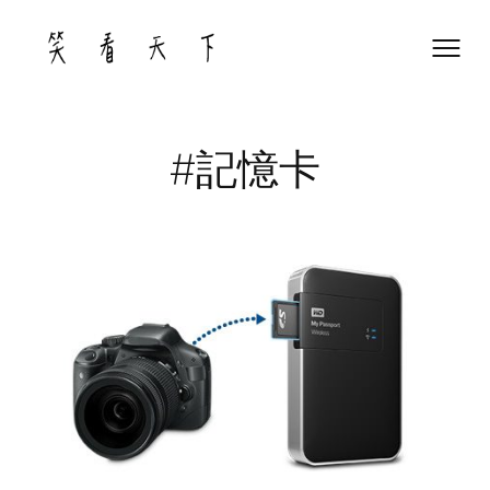
Skip
to
content
#記憶卡