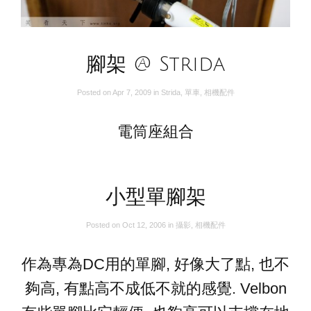
腳架 @ Strida
Posted on
Apr 7, 2009
in
Strida
,
單車
,
相機配件
電筒座組合
小型單腳架
Posted on
Oct 12, 2006
in
攝影
,
相機配件
作為專為DC用的單腳, 好像大了點, 也不
夠高, 有點高不成低不就的感覺. Velbon