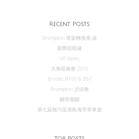
Recent Posts
Brompton 燈架轉接座‧改
新舊咀咀碰
VR Views
大角咀廟會 2016
Brooks B190 & B67
Brompton 沙頭角
鋼管復闢
第七屆無污染港島海旁單車遊
Top Posts