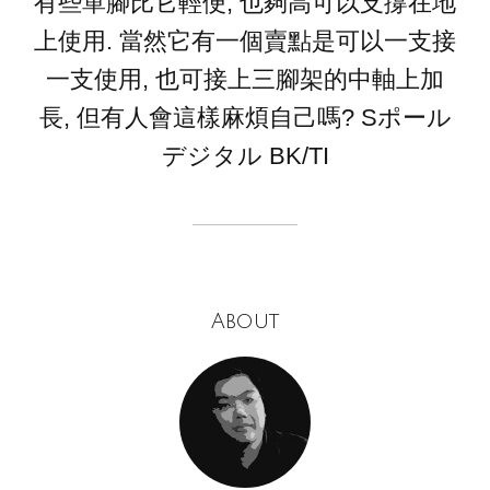
有些單腳比它輕便, 也夠高可以支撐在地
上使用. 當然它有一個賣點是可以一支接
一支使用, 也可接上三腳架的中軸上加
長, 但有人會這樣麻煩自己嗎? Sポール
デジタル BK/TI
About