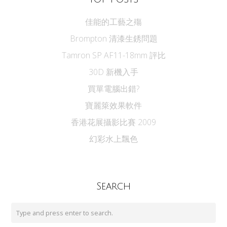
佳能的工藝之殤
Brompton 清漆生銹問題
Tamron SP AF11-18mm 評比
30D 新機入手
買單電腦出錯?
寶麗箂效果軟件
香港花展攝影比賽 2009
幻彩水上飄色
Search