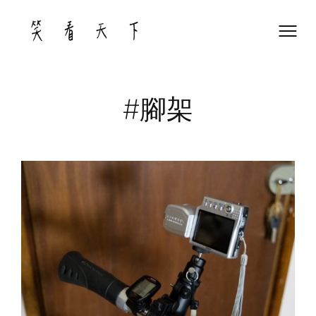
Skip
to
content
#腳架