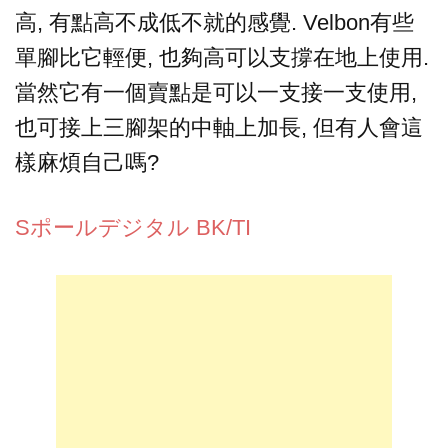
高, 有點高不成低不就的感覺. Velbon有些
單腳比它輕便, 也夠高可以支撐在地上使用.
當然它有一個賣點是可以一支接一支使用,
也可接上三腳架的中軸上加長, 但有人會這
樣麻煩自己嗎?
Sポールデジタル BK/TI