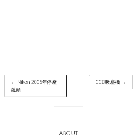
Post
← Nikon 2006年停產
CCD吸塵機 →
navigation
鏡頭
About