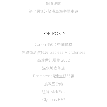
鋼管復闢
第七屆無污染港島海旁單車遊
Top Posts
Canon 350D 中國價格
無縫微聚焦鏡片 Gapless Microlenses
高達世紀展覽 2002
深水埗皮革店
Brompton 清漆生銹問題
挑戰五分鐘
組裝 MakiBox
Olympus E-5?