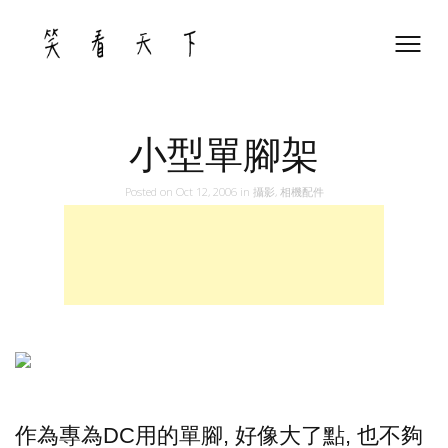
Skip
to
content
小型單腳架
Posted on
Oct 12, 2006
in
攝影
,
相機配件
作為專為DC用的單腳, 好像大了點, 也不夠