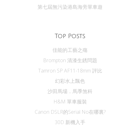
第七屆無污染港島海旁單車遊
Top Posts
佳能的工藝之殤
Brompton 清漆生銹問題
Tamron SP AF11-18mm 評比
幻彩水上飄色
沙田馬場．馬季煞科
H&M 單車服裝
Canon DSLR的Serial No在哪裏?
30D 新機入手