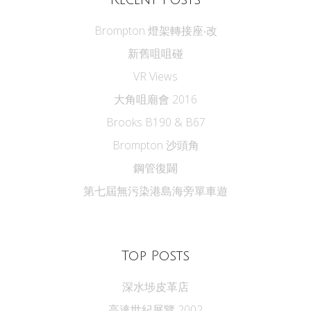
Brompton 燈架轉接座‧改
新舊咀咀碰
VR Views
大角咀廟會 2016
Brooks B190 & B67
Brompton 沙頭角
鋼管復闢
第七屆無污染港島海旁單車遊
Top Posts
深水埗皮革店
高達世紀展覽 2002