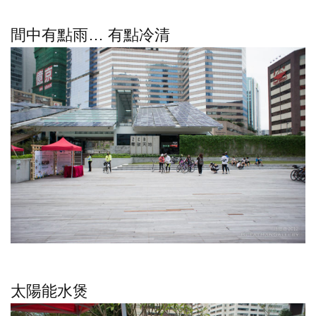
間中有點雨… 有點冷清
太陽能水煲