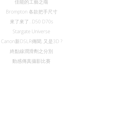
佳能的工藝之殤
Brompton 各款把手尺寸
來了來了...D50 D70s
Stargate Universe
Canon新DSLR傳聞, 又是3D ?
終點線潤滑劑之分別
動感傳真攝影比賽