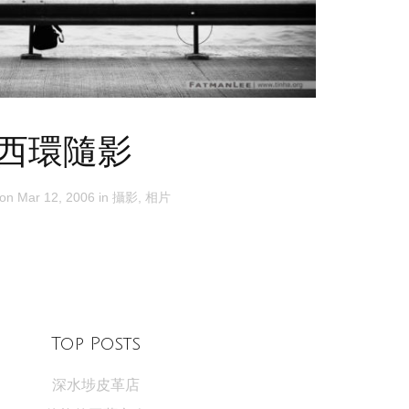
西環隨影
 on
Mar 12, 2006
in
攝影
,
相片
Top Posts
深水埗皮革店