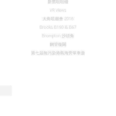
新舊咀咀碰
VR Views
大角咀廟會 2016
Brooks B190 & B67
Brompton 沙頭角
鋼管復闢
第七屆無污染港島海旁單車遊