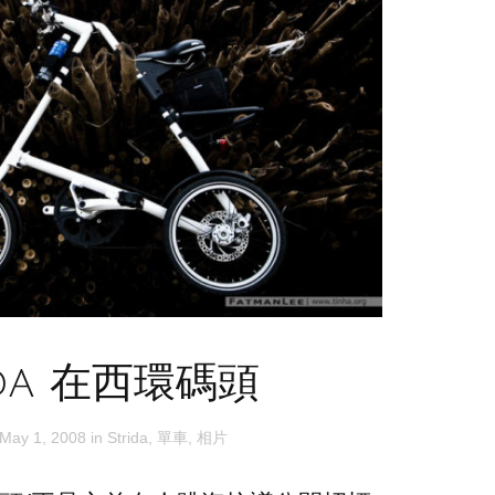
ida 在西環碼頭
May 1, 2008
in
Strida
,
單車
,
相片