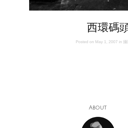
西環碼
Posted on
May 1, 2007
in
攝
About