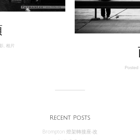
頭
影
,
相片
Posted
Recent Posts
Brompton 燈架轉接座‧改