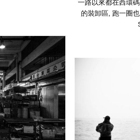
一路以來都在西環碼
的裝卸區, 跑一圈