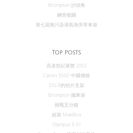
Brompton 沙頭角
鋼管復闢
第七屆無污染港島海旁單車遊
Top Posts
高達世紀展覽 2002
Canon 350D 中國價格
DSLR的拍片支架
Brompton 攜車袋
挑戰五分鐘
組裝 MakiBox
Olympus E-5?