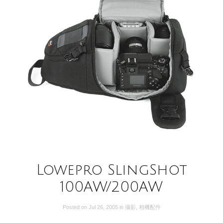
Lowepro SlingShot
100AW/200AW
Posted on
Jul 26, 2005
in
攝影
,
相機配件