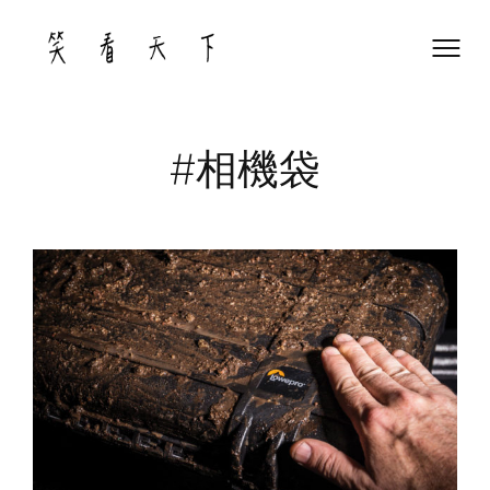
Skip
to
content
#相機袋