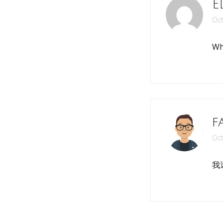
E
Oct
Wh
f
Oct
我