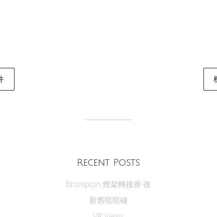
件
tion
Recent Posts
Brompton 燈架轉接座‧改
新舊咀咀碰
VR Views