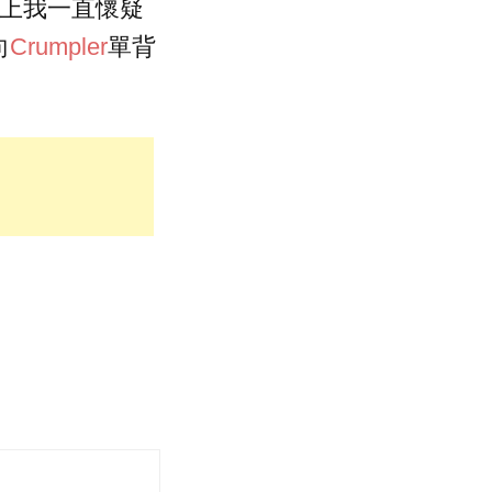
事實上我一直懷疑
向
Crumpler
單背