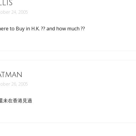
LLIS
ober 24, 2005
ere to Buy in H.K. ?? and how much ??
atman
ober 26, 2005
還未在香港見過