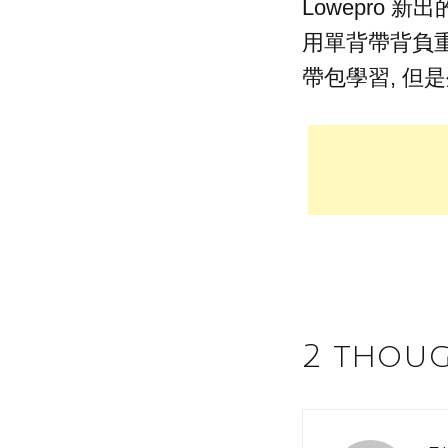
Lowepro 新出
用單背帶背負重
帶包學習, 但是
2 thou