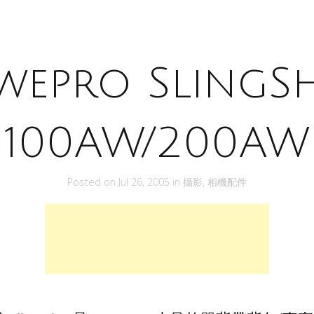
wepro SlingS
100AW/200AW
Posted on
Jul 26, 2005
in
攝影
,
相機配件