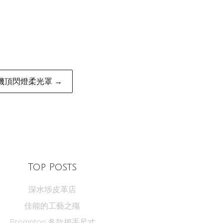
機頂閃燈柔光罩 →
Top Posts
深水埗皮革店
佳能的工藝之殤
Brompton 各款把手尺寸