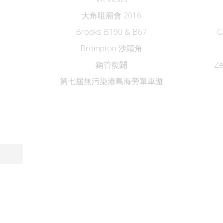
大角咀廟會 2016
Brooks B190 & B67
C
Brompton 沙頭角
鋼管復闢
Z
第七屆無污染港島海旁單車遊