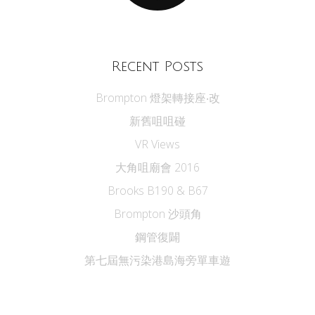
Recent Posts
Brompton 燈架轉接座‧改
新舊咀咀碰
VR Views
大角咀廟會 2016
Brooks B190 & B67
Brompton 沙頭角
鋼管復闢
第七屆無污染港島海旁單車遊