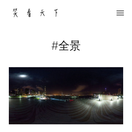
Skip
to
content
#全景