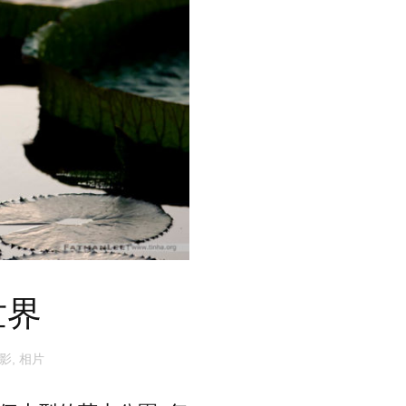
世界
影
,
相片