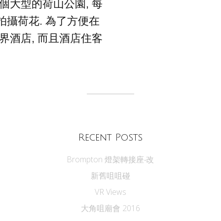
個大型的荷山公園, 每
攝荷花. 為了方便在
界酒店, 而且酒店住客
.
Recent Posts
Brompton 燈架轉接座‧改
新舊咀咀碰
VR Views
大角咀廟會 2016