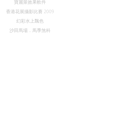
寶麗箂效果軟件
香港花展攝影比賽 2009
幻彩水上飄色
沙田馬場．馬季煞科