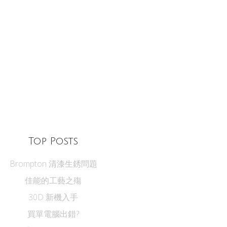
Top Posts
Brompton 清漆生銹問題
佳能的工藝之殤
30D 新機入手
買單電腦出錯?