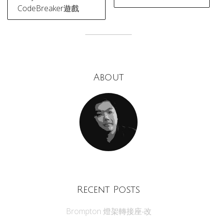
navigation
CodeBreaker遊戲
About
Recent Posts
Brompton 燈架轉接座‧改