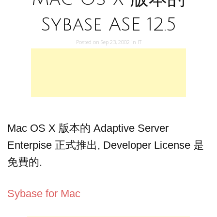
Sybase ASE 12.5
Posted on
Sep 23, 2002
in
IT
Mac OS X 版本的 Adaptive Server
Enterpise 正式推出, Developer License 是
免費的.
Sybase for Mac