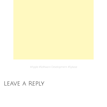
#
Apple
#
Software Development
#
Sybase
Leave a Reply