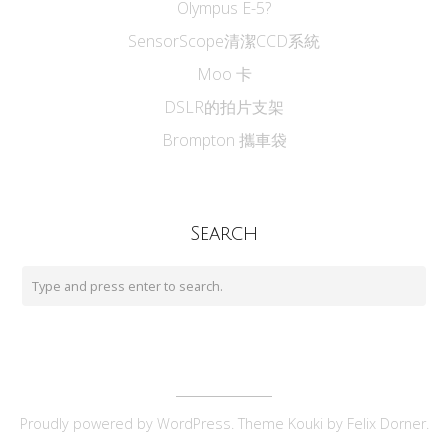
Olympus E-5?
SensorScope清潔CCD系統
Moo 卡
DSLR的拍片支架
Brompton 攜車袋
Search
Proudly powered by
WordPress
. Theme Kouki by
Felix Dorner
.