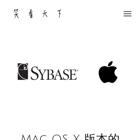
Skip
to
content
Mac OS X 版本的