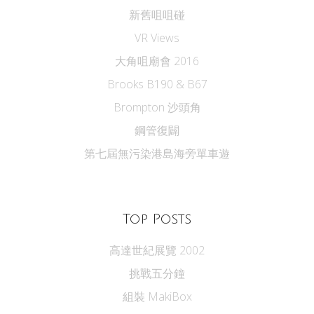
新舊咀咀碰
VR Views
大角咀廟會 2016
Brooks B190 & B67
Brompton 沙頭角
鋼管復闢
第七屆無污染港島海旁單車遊
Top Posts
高達世紀展覽 2002
挑戰五分鐘
組裝 MakiBox