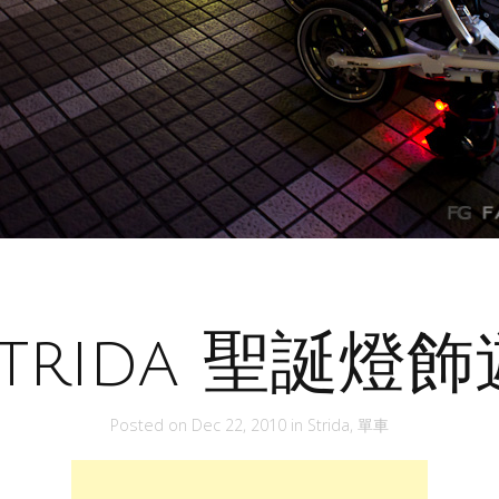
Strida 聖誕燈飾
Posted on
Dec 22, 2010
in
Strida
,
單車