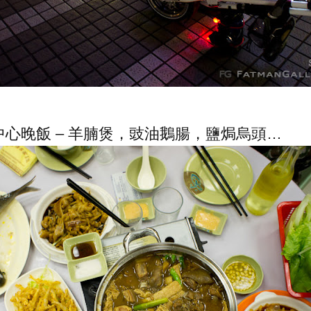
心晚飯 – 羊腩煲，豉油鵝腸，鹽焗烏頭…